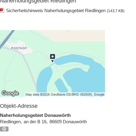
Naherholungsgebiet Riedlingen
Sicherheitshinweis Naherholungsgebiet Riedlingen
(143,7 KB)
Objekt-Adresse
Naherholungsgebiet Donauwörth
Riedlingen
an der B 16
86609
Donauwörth
GPS:
48°42'11.64''N
10°45'29.64''E