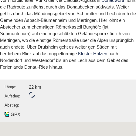
Vom nördlichsten Punkt der Via Claudia Augusta in
Donauwörth
führt
die Radroute zunächst durch das Donaubecken südwärts. Weiter
geht's durch das Mündungsgebiet von Schmutter und Lech durch die
Gemeinden Asbach-Bäumenheim und Mertingen. Hier lohnt ein
Abstecher zum ehemaligen Römerkastell Burghöfe (lat.
Submuntorium) auf einem geschützten Geländesporn südlich von
Mertingen, wo die einstige Römerstraße über die Alpen ursprünglich
auch endete. Über Druisheim geht es weiter gen Süden mit
herrlichem Blick auf das doppeltürmige
Kloster Holzen
nach
Nordendorf und Westendorf bis an den Lech aus dem Gebiet des
Ferienlands Donau-Ries hinaus.
22 km
Länge:
Wird geladen...
Aufstieg:
Abstieg:
GPX