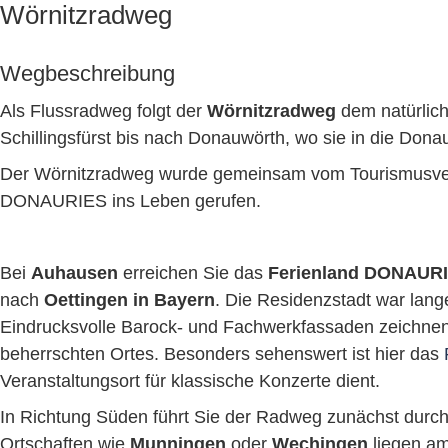
Wörnitzradweg
Wegbeschreibung
Als Flussradweg folgt der
Wörnitzradweg
dem natürlich
Schillingsfürst bis nach Donauwörth, wo sie in die Don
Der Wörnitzradweg wurde gemeinsam vom Tourismusve
DONAURIES ins Leben gerufen.
Bei
Auhausen
erreichen Sie das
Ferienland DONAUR
nach
Oettingen in Bayern
. Die Residenzstadt war lang
Eindrucksvolle Barock- und Fachwerkfassaden zeichnen
beherrschten Ortes. Besonders sehenswert ist hier das
Veranstaltungsort für klassische Konzerte dient.
In Richtung Süden führt Sie der Radweg zunächst durch 
Ortschaften wie
Munningen
oder
Wechingen
liegen am